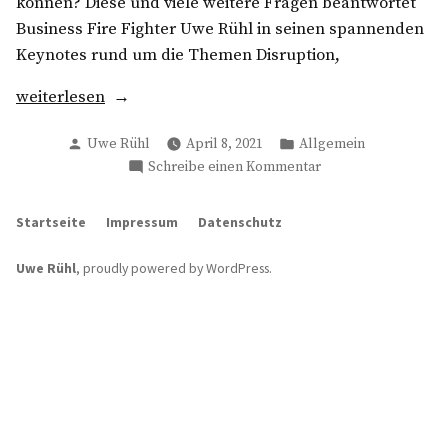
können? Diese und viele weitere Fragen beantwortet
Business Fire Fighter Uwe Rühl in seinen spannenden
Keynotes rund um die Themen Disruption,
„Uwe
weiterlesen
Rühl
Verfasst
Veröffentlicht
Allgemein
Uwe Rühl
April 8, 2021
–
von
in
zu
Schreibe einen Kommentar
Speaker
Uwe
für
Rühl
Startseite
Impressum
Datenschutz
unternehmerische
–
Resilienz“
Speaker
Uwe Rühl
,
proudly powered by WordPress
.
für
unternehmerische
Resilienz